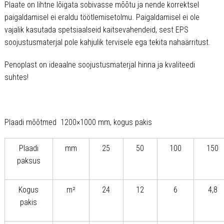
Plaate on lihtne lõigata sobivasse mõõtu ja nende korrektsel
paigaldamisel ei eraldu töötlemisetolmu. Paigaldamisel ei ole
vajalik kasutada spetsiaalseid kaitsevahendeid, sest EPS
soojustusmaterjal pole kahjulik tervisele ega tekita nahaärritust.
Penoplast on ideaalne soojustusmaterjal hinna ja kvaliteedi
suhtes!
Plaadi mõõtmed 1200×1000 mm, kogus pakis
Plaadi
mm
25
50
100
150
paksus
Kogus
m²
24
12
6
4,8
pakis