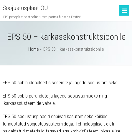
Soojustusplaat OÜ
EPS penoplast vahtpolüstüreen parima hinnaga Eestis!
EPS 50 – karkasskonstruktsioonile
Home
»
EPS 50 – karkasskonstruktsioonile
EPS 50 sobib ideaalselt siseseinte ja lagede soojustamiseks.
EPS 50 sobib põrandate ja lagede soojustamiseks ning
karkasssüsteemide vahele.
EPS 50 soojustusplaadid sobivad kasutamiseks kõikide
tunnustatud soojustussüsteemidega. Tehnoloogiliselt õieti
paigaldatud materjalid tagavad aga krohvisüsteemi pikaajalise