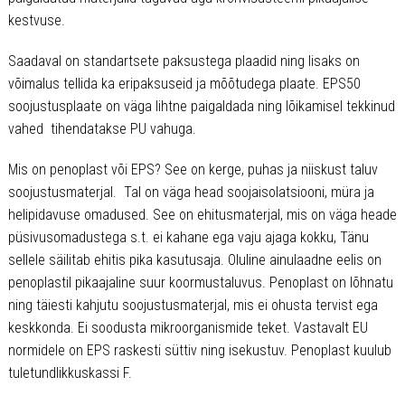
kestvuse.
Saadaval on standartsete paksustega plaadid ning lisaks on
võimalus tellida ka eripaksuseid ja mõõtudega plaate. EPS50
soojustusplaate on väga lihtne paigaldada ning lõikamisel tekkinud
vahed tihendatakse PU vahuga.
Mis on penoplast või EPS? See on kerge, puhas ja niiskust taluv
soojustusmaterjal. Tal on väga head soojaisolatsiooni, müra ja
helipidavuse omadused. See on ehitusmaterjal, mis on väga heade
püsivusomadustega s.t. ei kahane ega vaju ajaga kokku, Tänu
sellele säilitab ehitis pika kasutusaja. Oluline ainulaadne eelis on
penoplastil pikaajaline suur koormustaluvus. Penoplast on lõhnatu
ning täiesti kahjutu soojustusmaterjal, mis ei ohusta tervist ega
keskkonda. Ei soodusta mikroorganismide teket. Vastavalt EU
normidele on EPS raskesti süttiv ning isekustuv. Penoplast kuulub
tuletundlikkuskassi F.