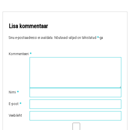
Lisa kommentaar
Sinu e-postiaadressi ei avaldata.
Nõutavad väljad on tähistatud
*
-ga
Kommenteeri
*
Nimi
*
E-post
*
Veebileht