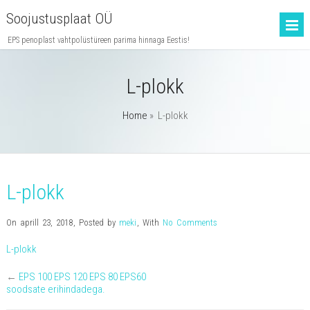
Soojustusplaat OÜ
EPS penoplast vahtpolüstüreen parima hinnaga Eestis!
L-plokk
Home
»
L-plokk
L-plokk
On aprill 23, 2018
,
Posted by
meki
,
With
No Comments
L-plokk
←
EPS 100 EPS 120 EPS 80 EPS60
soodsate erihindadega.